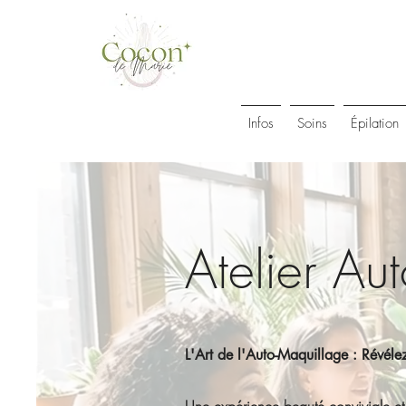
Infos
Soins
Épilation
Atelier Au
L'Art de l'Auto-Maquillage : Révéle