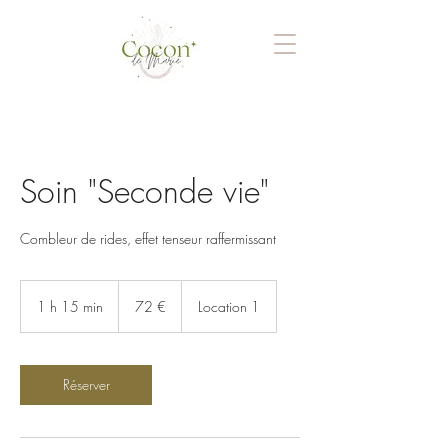
Soin "Seconde vie"
Combleur de rides, effet tenseur raffermissant
72
euros
1 h 15 min
1
72 €
Location 1
1
5
m
i
Réserver
n